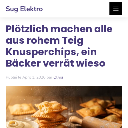
Zum
Sug Elektro
Inhalt
springen
Plötzlich machen alle
aus rohem Teig
Knusperchips, ein
Bäcker verrät wieso
Publié le April 1, 2026 par
Olivia