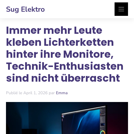
Zum
Sug Elektro
Inhalt
springen
Immer mehr Leute
kleben Lichterketten
hinter ihre Monitore,
Technik-Enthusiasten
sind nicht überrascht
Publié le April 1, 2026 par
Emma