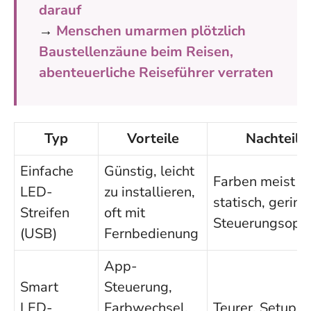
darauf
→
Menschen umarmen plötzlich
Baustellenzäune beim Reisen,
abenteuerliche Reiseführer verraten
Typ
Vorteile
Nachteile
Einfache
Günstig, leicht
Farben meist
LED-
zu installieren,
statisch, gering
Streifen
oft mit
Steuerungsopt
(USB)
Fernbedienung
App-
Smart
Steuerung,
LED-
Farbwechsel,
Teurer, Setup