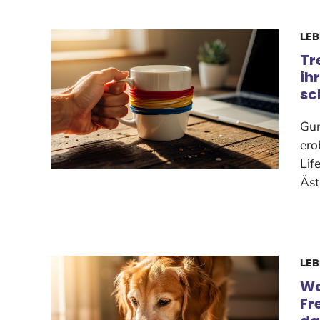
LEB
Tr
ih
sc
Gum
ero
Lif
Äst
LEB
Wa
Fr