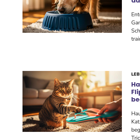
da
Ent
Gam
Sch
tra
LEB
Ha
Fl
be
Hau
Kat
beg
Tri